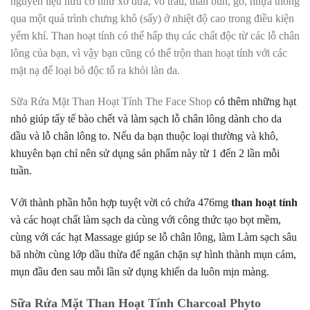
nguyên liệu hữu cơ như xơ dừa, vỏ trấu, than bùn, gỗ, nhựa thông
qua một quá trình chưng khô (sấy) ở nhiệt độ cao trong điều kiện
yếm khí. Than hoạt tính có thể hấp thụ các chất độc từ các lỗ chân
lông của bạn, vì vậy bạn cũng có thể trộn than hoạt tính với các
mặt nạ để loại bỏ độc tố ra khỏi làn da.
Sữa Rửa Mặt Than Hoạt Tính The Face Shop
có thêm những hạt
nhỏ giúp tẩy tế bào chết và làm sạch lỗ chân lông dành cho da
dầu và lỗ chân lông to. Nếu da bạn thuộc loại thường và khô,
khuyên bạn chỉ nên sử dụng sản phẩm này từ 1 đến 2 lần mỗi
tuần.
Với thành phần hỗn hợp tuyệt vời có chứa 476mg
than hoạt tính
và các hoạt chất làm sạch da cùng với công thức tạo bọt mềm,
cùng với các hạt
Massage giúp se lỗ chân lông, làm Làm sạch sâu
bã nhờn cùng lớp dầu thừa để ngăn chặn sự hình thành mụn cám,
mụn đầu đen sau mỗi lần sử dụng khiến da luôn mịn màng.
Sữa Rửa Mặt Than Hoạt Tính Charcoal Phyto