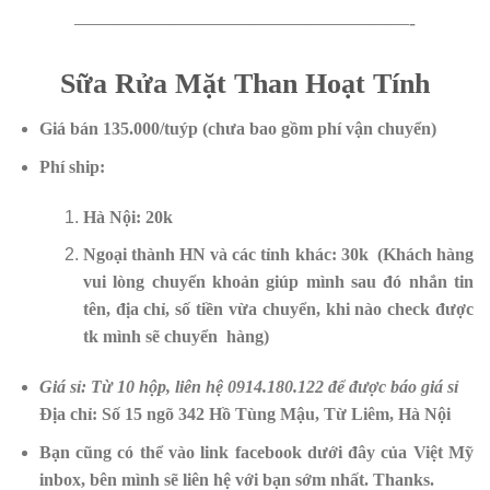
—————————————————-
Sữa Rửa Mặt Than Hoạt Tính
Giá bán 135.000/tuýp (chưa bao gồm phí vận chuyển)
Phí ship:
Hà Nội: 20k
Ngoại thành HN và các tỉnh khác: 30k (Khách hàng
vui lòng chuyển khoản giúp mình sau đó nhắn tin
tên, địa chỉ, số tiền vừa chuyển, khi nào check được
tk mình sẽ chuyển hàng)
Giá sỉ: Từ 10 hộp, liên hệ 0914.180.122 để được báo giá sỉ
Địa chỉ: Số 15 ngõ 342 Hồ Tùng Mậu, Từ Liêm, Hà Nội
Bạn cũng có thể vào link facebook dưới đây của Việt Mỹ
inbox, bên mình sẽ liên hệ với bạn sớm nhất. Thanks.