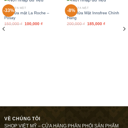
SỮA RỬA MẶT
SỮA RỬA MẶT
-33%
-8%
Sữa rửa mặt La Roche –
Sữa Rửa Mặt Innsfree Chính
Posay
Hãng
150,000
₫
100,000
₫
200,000
₫
185,000
₫
VỀ CHÚNG TÔI
SHOP VIỆT MỸ – CỬA HÀNG PHÂN PHỐI SẢN PHẨM